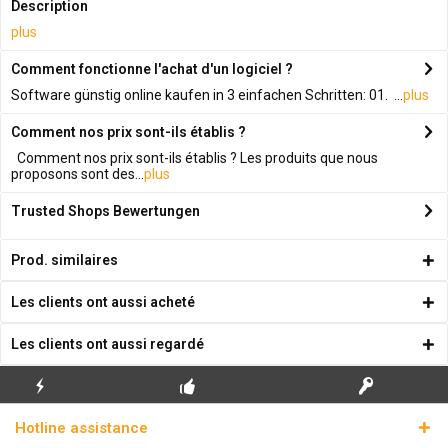
Description
plus
Comment fonctionne l'achat d'un logiciel ?
Software günstig online kaufen in 3 einfachen Schritten: 01. ...
plus
Comment nos prix sont-ils établis ?
Comment nos prix sont-ils établis ? Les produits que nous
proposons sont des...
plus
Trusted Shops Bewertungen
Prod. similaires
Les clients ont aussi acheté
Les clients ont aussi regardé
ENVOI
PREMIÈRE INSTALLATION
CLÉS DE LICENCE
Hotline assistance
ÉCLAIR
GRATUITE
RÉELLES