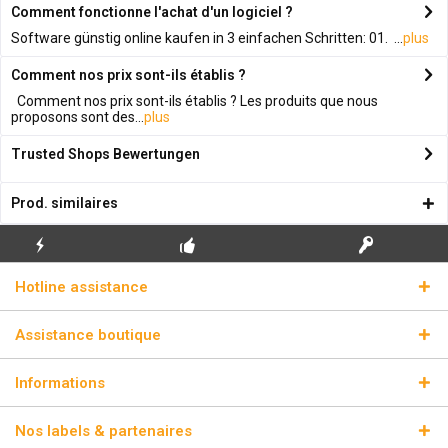
Comment fonctionne l'achat d'un logiciel ?
Software günstig online kaufen in 3 einfachen Schritten: 01. ...
plus
Comment nos prix sont-ils établis ?
Comment nos prix sont-ils établis ? Les produits que nous
proposons sont des...
plus
Trusted Shops Bewertungen
Prod. similaires
ENVOI
PREMIÈRE INSTALLATION
CLÉS DE LICENCE
Hotline assistance
ÉCLAIR
GRATUITE
RÉELLES
Assistance boutique
Informations
Nos labels & partenaires