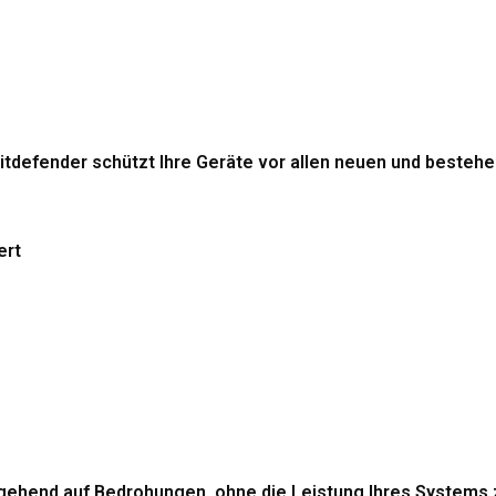
itdefender schützt Ihre Geräte vor allen neuen und beste
ert
gehend auf Bedrohungen, ohne die Leistung Ihres Systems 