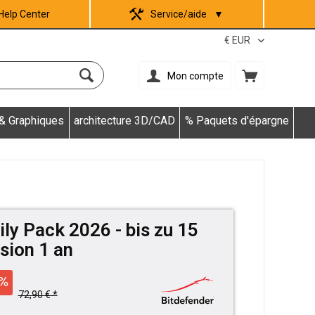
Help Center
Service/aide
▼
Mon compte
 & Graphiques
architecture 3D/CAD
% Paquets d'épargne
ly Pack 2026 - bis zu 15
sion 1 an
72,90 € *