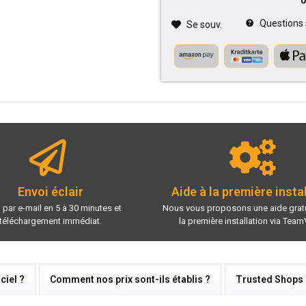
Questions su
Se souv.
Envoi éclair
Aide à la première insta
 par e-mail en 5 à 30 minutes et
Nous vous proposons une aide gratu
téléchargement immédiat.
la première installation via Team
ciel ?
Comment nos prix sont-ils établis ?
Trusted Shops