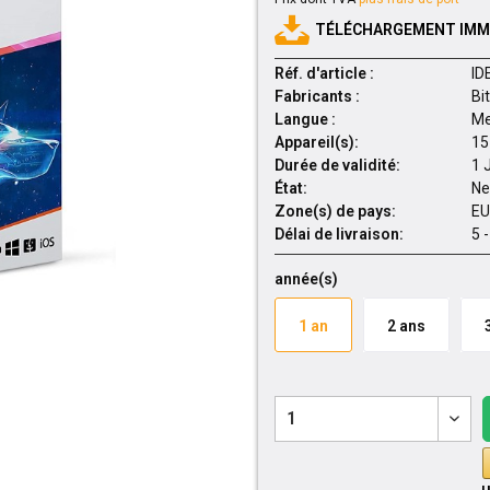
TÉLÉCHARGEMENT IMMÉ
Réf. d'article :
ID
Fabricants :
Bi
Langue :
Me
Appareil(s):
15
Durée de validité:
1 
État:
Ne
Zone(s) de pays:
EU
Délai de livraison:
5 
année(s)
1 an
2 ans