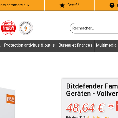
ients commerciaux
Certifié
L
Protection antivirus & outils
Bureau et finances
Multimédia
Bitdefender Fami
Geräten - Vollver
48,64 € *
Prix dont TVA
plus frais de port