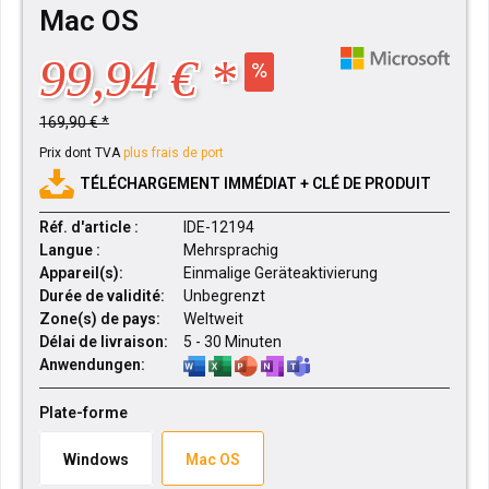
Mac OS
99,94 € *
169,90 € *
Prix dont TVA
plus frais de port
TÉLÉCHARGEMENT IMMÉDIAT + CLÉ DE PRODUIT
Réf. d'article :
IDE-12194
Langue :
Mehrsprachig
Appareil(s):
Einmalige Geräteaktivierung
Durée de validité:
Unbegrenzt
Zone(s) de pays:
Weltweit
Délai de livraison:
5 - 30 Minuten
Anwendungen:
Plate-forme
Windows
Mac OS