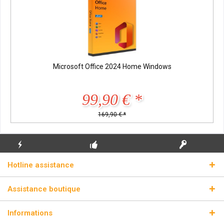
Microsoft Office 2024 Home Windows
99,90 € *
169,90 € *
ENVOI
PREMIÈRE INSTALLATION
CLÉS DE LICENCE
Hotline assistance
ÉCLAIR
GRATUITE
RÉELLES
Assistance boutique
Informations