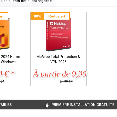
Les clients ont aussi regardé
rt
60%
Reduziert
ce 2024 Home
McAfee Total Protection &
s Windows
VPN 2026
0 € *
À partir de 9,90 € *
€ *
24,90 € *
TABLES
PREMIÈRE INSTALLATION GRATUITE