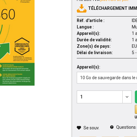
TÉLÉCHARGEMENT IMMÉ
Réf. d'article :
ID
Langue :
Mu
Appareil(s):
1 
Durée de validité:
1 
Zone(s) de pays:
EU
Délai de livraison:
5 
Appareil(s):
Questions su
Se souv.