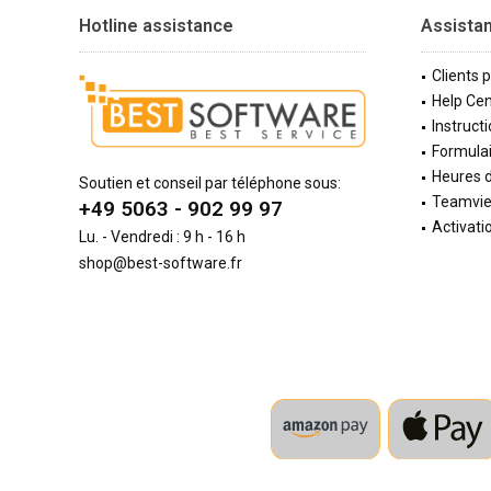
Hotline assistance
Assista
Clients 
Help Cen
Instructi
Formulai
Heures d
Soutien et conseil par téléphone sous:
Teamvi
+49 5063 - 902 99 97
Activati
Lu. - Vendredi : 9 h - 16 h
shop@best-software.fr