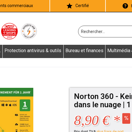
ients commerciaux
Certifié
L
Protection antivirus & outils
Bureau et finances
Multimédia
Norton 360 - Ke
dans le nuage | 1
8,90 € *
Prix dont TVA
plus frais de port