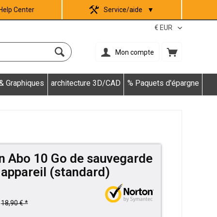
Help Center
Service/aide
▼
Mon compte
 & Graphiques
architecture 3D/CAD
% Paquets d'épargne
in Abo 10 Go de sauvegarde
 appareil (standard)
18,90 € *