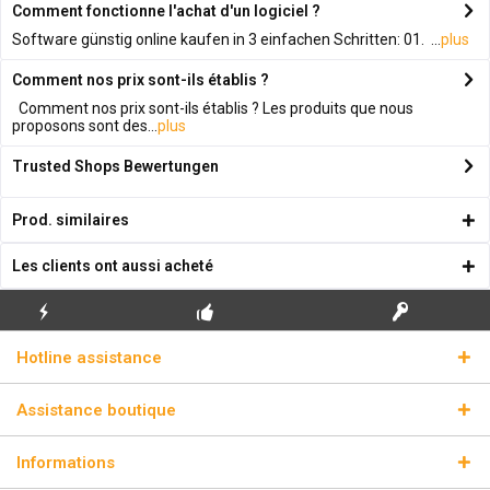
Comment fonctionne l'achat d'un logiciel ?
Software günstig online kaufen in 3 einfachen Schritten: 01. ...
plus
Comment nos prix sont-ils établis ?
Comment nos prix sont-ils établis ? Les produits que nous
proposons sont des...
plus
Trusted Shops Bewertungen
Prod. similaires
Les clients ont aussi acheté
ENVOI
PREMIÈRE INSTALLATION
CLÉS DE LICENCE
Hotline assistance
ÉCLAIR
GRATUITE
RÉELLES
Assistance boutique
Informations