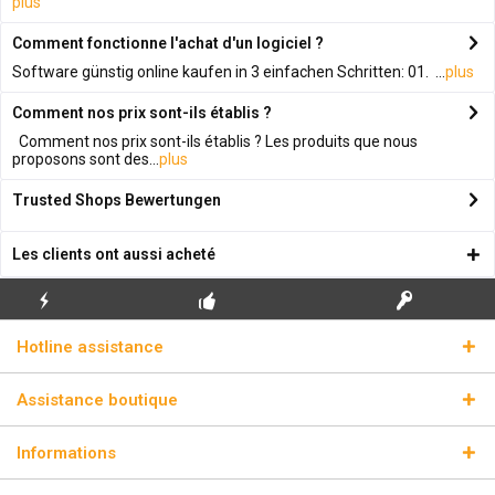
plus
Comment fonctionne l'achat d'un logiciel ?
Software günstig online kaufen in 3 einfachen Schritten: 01. ...
plus
Comment nos prix sont-ils établis ?
Comment nos prix sont-ils établis ? Les produits que nous
proposons sont des...
plus
Trusted Shops Bewertungen
Les clients ont aussi acheté
ENVOI
PREMIÈRE INSTALLATION
CLÉS DE LICENCE
Hotline assistance
ÉCLAIR
GRATUITE
RÉELLES
Assistance boutique
Informations