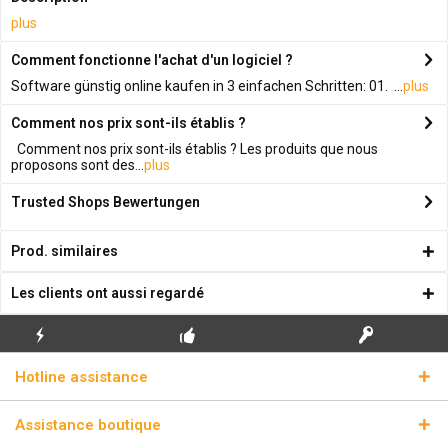
plus
Comment fonctionne l'achat d'un logiciel ?
Software günstig online kaufen in 3 einfachen Schritten: 01. ...
plus
Comment nos prix sont-ils établis ?
Comment nos prix sont-ils établis ? Les produits que nous
proposons sont des...
plus
Trusted Shops Bewertungen
Prod. similaires
Les clients ont aussi regardé
ENVOI
PREMIÈRE INSTALLATION
CLÉS DE LICENCE
Hotline assistance
ÉCLAIR
GRATUITE
RÉELLES
Assistance boutique