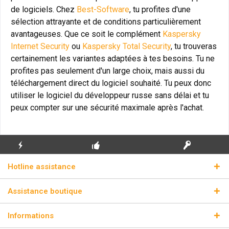
de logiciels. Chez
Best-Software
, tu profites d'une
sélection attrayante et de conditions particulièrement
avantageuses. Que ce soit le complément
Kaspersky
Internet Security
ou
Kaspersky Total Security
, tu trouveras
certainement les variantes adaptées à tes besoins. Tu ne
profites pas seulement d'un large choix, mais aussi du
téléchargement direct du logiciel souhaité. Tu peux donc
utiliser le logiciel du développeur russe sans délai et tu
peux compter sur une sécurité maximale après l'achat.
ENVOI
PREMIÈRE INSTALLATION
CLÉS DE LICENCE
Hotline assistance
ÉCLAIR
GRATUITE
RÉELLES
Assistance boutique
Informations