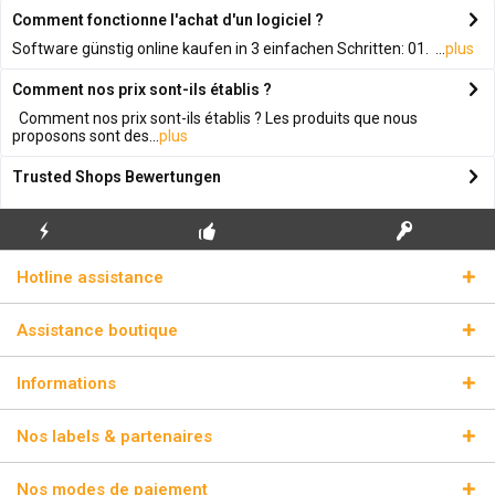
Comment fonctionne l'achat d'un logiciel ?
Software günstig online kaufen in 3 einfachen Schritten: 01. ...
plus
Comment nos prix sont-ils établis ?
Comment nos prix sont-ils établis ? Les produits que nous
proposons sont des...
plus
Trusted Shops Bewertungen
ENVOI
PREMIÈRE INSTALLATION
CLÉS DE LICENCE
Hotline assistance
ÉCLAIR
GRATUITE
RÉELLES
Assistance boutique
Informations
Nos labels & partenaires
Nos modes de paiement