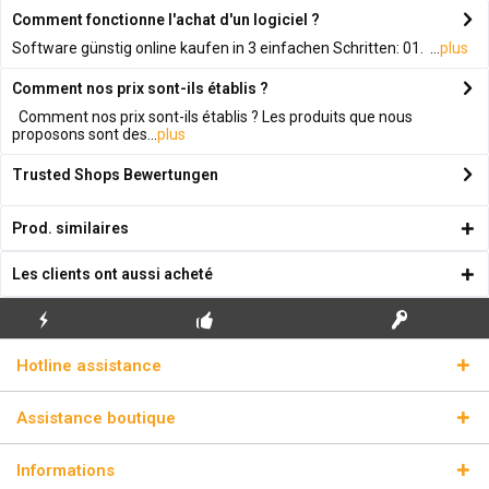
Comment fonctionne l'achat d'un logiciel ?
Software günstig online kaufen in 3 einfachen Schritten: 01. ...
plus
Comment nos prix sont-ils établis ?
Comment nos prix sont-ils établis ? Les produits que nous
proposons sont des...
plus
Trusted Shops Bewertungen
Prod. similaires
Les clients ont aussi acheté
ENVOI
PREMIÈRE INSTALLATION
CLÉS DE LICENCE
Hotline assistance
ÉCLAIR
GRATUITE
RÉELLES
Assistance boutique
Informations