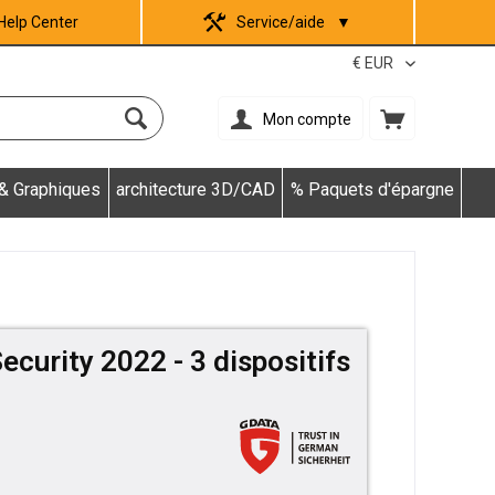
Help Center
Service/aide
▼
Mon compte
 & Graphiques
architecture 3D/CAD
% Paquets d'épargne
ecurity 2022 - 3 dispositifs