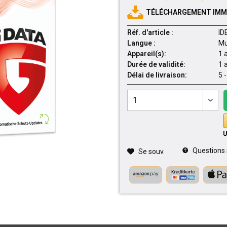
TÉLÉCHARGEMENT IMMÉ
Réf. d'article :
ID
Langue :
Mu
Appareil(s):
1 
Durée de validité:
1 
Délai de livraison:
5 
Questions su
Se souv.