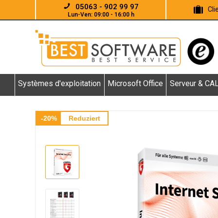
05063 - 902 99 97
Cl
Lun-Ven: 09:00 - 16:00 h
Systèmes d'exploitation
Microsoft Office
Serveur & CA
-20%
Reduziert