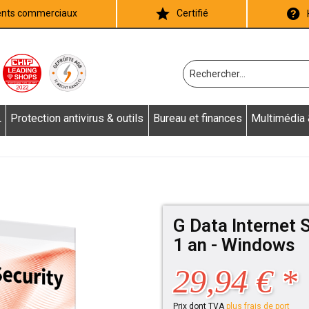
ients commerciaux
Certifié
L
Protection antivirus & outils
Bureau et finances
Multimédia
G Data Internet S
1 an - Windows
29,94 € *
Prix dont TVA
plus frais de port