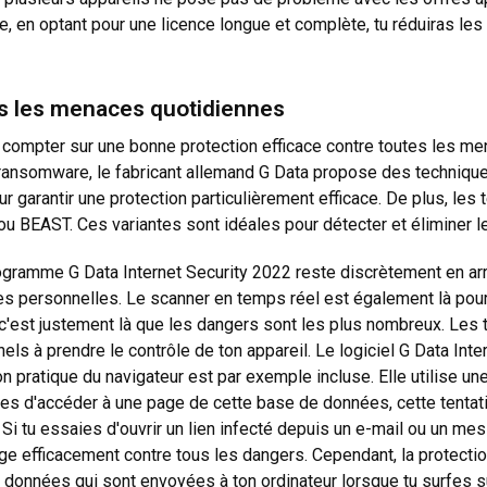
e, en optant pour une licence longue et complète, tu réduiras les
es les menaces quotidiennes
ux compter sur une bonne protection efficace contre toutes les me
e ransomware, le fabricant allemand G Data propose des technique
 garantir une protection particulièrement efficace. De plus, les
 BEAST. Ces variantes sont idéales pour détecter et éliminer 
rogramme G Data Internet Security 2022 reste discrètement en arr
 personnelles. Le scanner en temps réel est également là pour t
c'est justement là que les dangers sont les plus nombreux. Les te
els à prendre le contrôle de ton appareil. Le logiciel G Data Int
on pratique du navigateur est par exemple incluse. Elle utilise 
yes d'accéder à une page de cette base de données, cette tenta
Si tu essaies d'ouvrir un lien infecté depuis un e-mail ou un mes
e efficacement contre tous les dangers. Cependant, la protection
données qui sont envoyées à ton ordinateur lorsque tu surfes s