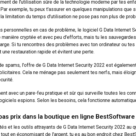
nt de l'utilisation sûre de la technologie moderne par tes enfant
ar exemple, tu peux t'assurer en quelques manipulations que seu
 la limitation du temps d'utilisation ne pose pas non plus de pro
es personnelles en cas de problème, le logiciel G Data Internet
 manière cryptée et avec peu d'efforts, mais tu les sauvegardes 
arge. Si tu rencontres des problèmes avec ton ordinateur ou tes 
une restauration rapide et évitent une perte.
de spams, l'offre de G Data Internet Security 2022 est également
licitaires. Cela ne ménage pas seulement tes nerfs, mais éloign
curité.
ment avec un pare-feu pratique et sûr qui surveille toutes les co
logiciels espions. Selon les besoins, cela fonctionne automatiq
bas prix dans la boutique en ligne BestSoftware
és et les outils attrayants de G Data Internet Security 2022 au qu
 tout en économisant de l'argent, tu es au bon endroit chez BestS