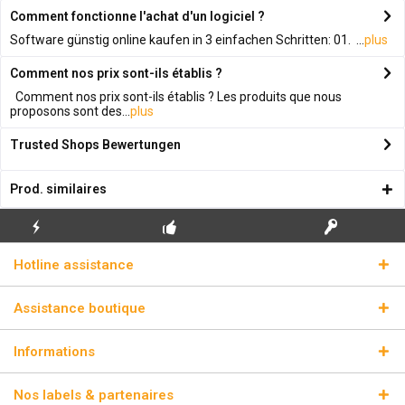
Comment fonctionne l'achat d'un logiciel ?
Software günstig online kaufen in 3 einfachen Schritten: 01. ...
plus
Comment nos prix sont-ils établis ?
Comment nos prix sont-ils établis ? Les produits que nous
proposons sont des...
plus
Trusted Shops Bewertungen
Prod. similaires
ENVOI
PREMIÈRE INSTALLATION
CLÉS DE LICENCE
Hotline assistance
ÉCLAIR
GRATUITE
RÉELLES
Assistance boutique
Informations
Nos labels & partenaires