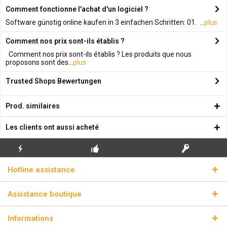
Comment fonctionne l'achat d'un logiciel ?
Software günstig online kaufen in 3 einfachen Schritten: 01. ...
plus
Comment nos prix sont-ils établis ?
Comment nos prix sont-ils établis ? Les produits que nous
proposons sont des...
plus
Trusted Shops Bewertungen
Prod. similaires
Les clients ont aussi acheté
ENVOI
PREMIÈRE INSTALLATION
CLÉS DE LICENCE
Hotline assistance
ÉCLAIR
GRATUITE
RÉELLES
Assistance boutique
Informations