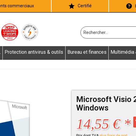
ients commerciaux
Certifié
L
Protection antivirus & outils
Bureau et finances
Multimédia
Microsoft Visio 
Windows
14,55 € *
Prix dont TVA
plus frais de port