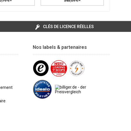
0,79 € *
345,09 € *
CLÉS DE LICENCE RÉELLES
Nos labels & partenaires
e
aiement
aire