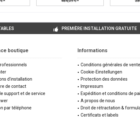
€ *
464,09 € *
38
TABLES
PREMIÈRE INSTALLATION GRATUITE
nce boutique
Informations
professionnels
Conditions générales de vent
ter
Cookie-Einstellungen
ons d'installation
Protection des données
re de contact
Impressum
e support et de service
Expédition et conditions de p
ewer
A propos de nous
on par téléphone
Droit de rétractation & formul
Certificats et labels