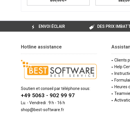
699,99 € *
583,09 
ENVOI ÉCLAIR
DES PRIX IMBAT
Hotline assistance
Assista
Clients 
Help Cen
Instructi
Formulai
Heures d
Soutien et conseil par téléphone sous:
Teamvi
+49 5063 - 902 99 97
Activati
Lu. - Vendredi : 9 h - 16 h
shop@best-software.fr