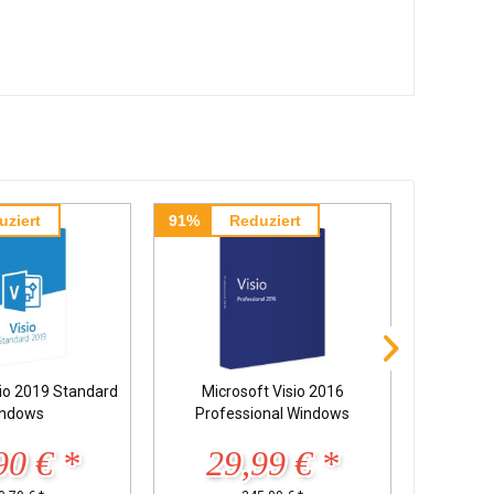
uziert
91%
Reduziert
89%
sio 2019 Standard
Microsoft Visio 2016
Microsoft
ndows
Professional Windows
90 € *
29,99 € *
2