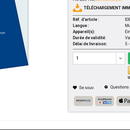
TÉLÉCHARGEMENT IMMÉ
Réf. d'article :
ID
Langue :
Mu
Appareil(s):
Ei
Durée de validité:
Va
Délai de livraison:
5 
Questions su
Se souv.