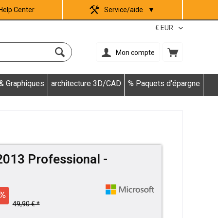
Help Center
Service/aide
▼
Mon compte
 & Graphiques
architecture 3D/CAD
% Paquets d'épargne
2013 Professional -
49,90 € *