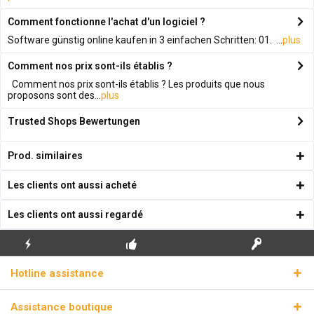
Comment fonctionne l'achat d'un logiciel ?
Software günstig online kaufen in 3 einfachen Schritten: 01. ...
plus
Comment nos prix sont-ils établis ?
Comment nos prix sont-ils établis ? Les produits que nous
proposons sont des...
plus
Trusted Shops Bewertungen
Prod. similaires
Les clients ont aussi acheté
Les clients ont aussi regardé
ENVOI
PREMIÈRE INSTALLATION
CLÉS DE LICENCE
Hotline assistance
ÉCLAIR
GRATUITE
RÉELLES
Assistance boutique