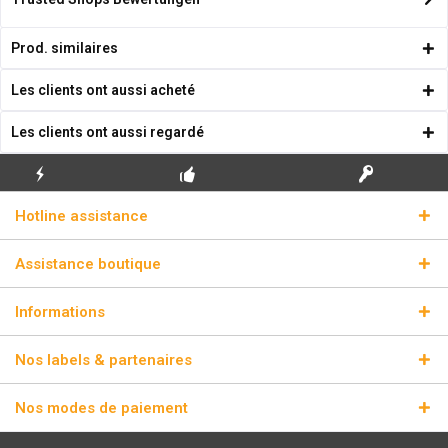
Prod. similaires
Les clients ont aussi acheté
Les clients ont aussi regardé
ENVOI
PREMIÈRE INSTALLATION
CLÉS DE LICENCE
Hotline assistance
ÉCLAIR
GRATUITE
RÉELLES
Assistance boutique
Informations
Nos labels & partenaires
Nos modes de paiement