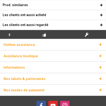
Prod. similaires
Les clients ont aussi acheté
Les clients ont aussi regardé
ENVOI
PREMIÈRE INSTALLATION
CLÉS DE LICENCE
Hotline assistance
ÉCLAIR
GRATUITE
RÉELLES
Assistance boutique
Informations
Nos labels & partenaires
Nos modes de paiement