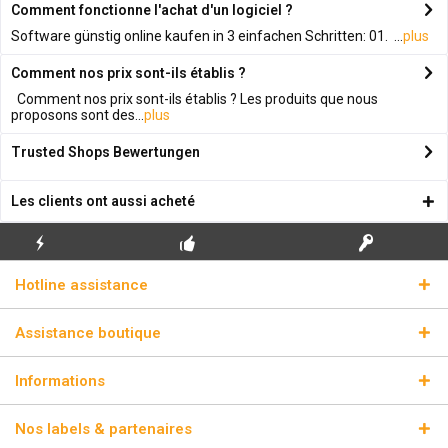
Comment fonctionne l'achat d'un logiciel ?
Software günstig online kaufen in 3 einfachen Schritten: 01. ...
plus
Comment nos prix sont-ils établis ?
Comment nos prix sont-ils établis ? Les produits que nous
proposons sont des...
plus
Trusted Shops Bewertungen
Les clients ont aussi acheté
ENVOI
PREMIÈRE INSTALLATION
CLÉS DE LICENCE
Hotline assistance
ÉCLAIR
GRATUITE
RÉELLES
Assistance boutique
Informations
Nos labels & partenaires