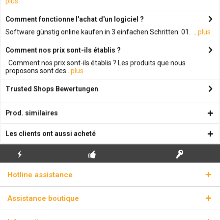
plus
Comment fonctionne l'achat d'un logiciel ?
Software günstig online kaufen in 3 einfachen Schritten: 01. ...
plus
Comment nos prix sont-ils établis ?
Comment nos prix sont-ils établis ? Les produits que nous
proposons sont des...
plus
Trusted Shops Bewertungen
Prod. similaires
Les clients ont aussi acheté
ENVOI
PREMIÈRE INSTALLATION
CLÉS DE LICENCE
Hotline assistance
ÉCLAIR
GRATUITE
RÉELLES
Assistance boutique