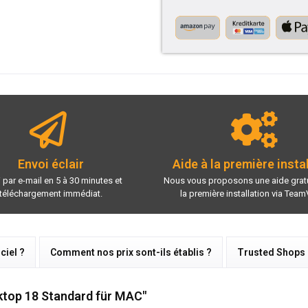
Envoi éclair
Aide à la première insta
 par e-mail en 5 à 30 minutes et
Nous vous proposons une aide gratu
téléchargement immédiat.
la première installation via Team
ciel ?
Comment nos prix sont-ils établis ?
Trusted Shops
sktop 18 Standard für MAC"