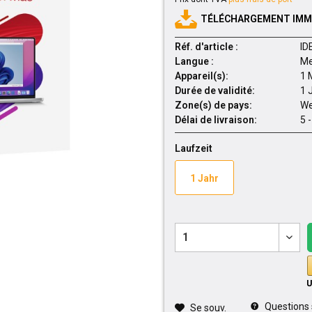
TÉLÉCHARGEMENT IMMÉ
Réf. d'article :
ID
Langue :
Me
Appareil(s):
1 
Durée de validité:
1 
Zone(s) de pays:
We
Délai de livraison:
5 
Laufzeit
1 Jahr
Questions su
Se souv.