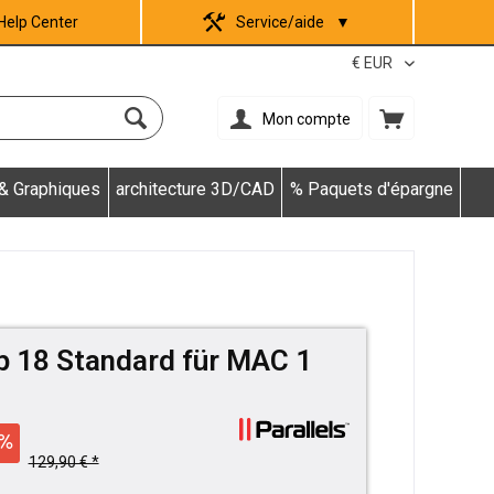
Help Center
Service/aide
▼
Mon compte
 & Graphiques
architecture 3D/CAD
% Paquets d'épargne
p 18 Standard für MAC 1
129,90 € *