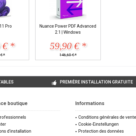
11 Pro
Nuance Power PDF Advanced
2.1 | Windows
 € *
59,90 € *
€ *
146,60 € *
TABLES
PREMIÈRE INSTALLATION GRATUITE
nce boutique
Informations
professionnels
Conditions générales de vent
ter
Cookie-Einstellungen
ons d'installation
Protection des données