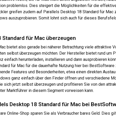
ion problemlos. Dies steigert die Möglichkeiten für die effe
ckler greifen zudem auf Parallels Desktop 18 Standard für Mac 
 auszuprobieren. Somit lohnt sich auch für dieses Berufsfeld d
18 Standard für Mac überzeugen
c bietet also gerade bei näherer Betrachtung viele attraktive Vo
iten selbst überzeugen möchten. Der Hersteller bietet rund um P
z einfach herunterladen, installieren und dann ausprobieren kön
andard für Mac für die dauerhafte Nutzung hier bei BestSoftware
annende Features und Besonderheiten, etwa einen direkten Aus
indows ganz einfach über den Finder öffnen und verschiedene Mö
 sich jetzt selbst überzeugen und profitieren Sie von den attra
uter Marktführer in diesem Segment vorweisen kann.
lels Desktop 18 Standard für Mac bei BestSoft
are Online-Shop sparen Sie als Verbraucher bares Geld. Dies gilt