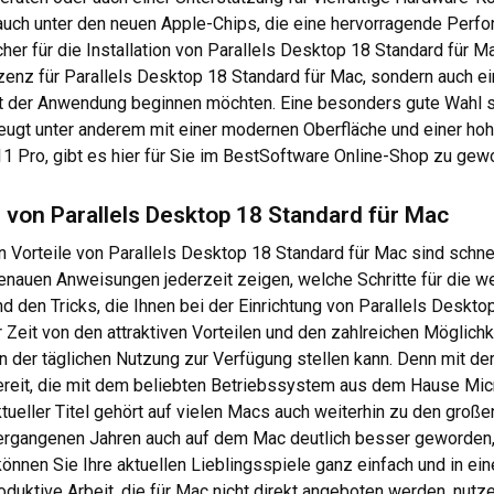
auch unter den neuen Apple-Chips, die eine hervorragende Perfo
her für die Installation von Parallels Desktop 18 Standard für
Lizenz für Parallels Desktop 18 Standard für Mac, sondern auch 
mit der Anwendung beginnen möchten. Eine besonders gute Wahl st
ugt unter anderem mit einer modernen Oberfläche und einer hohe
ro, gibt es hier für Sie im BestSoftware Online-Shop zu gewo
g von Parallels Desktop 18 Standard für Mac
en Vorteile von Parallels Desktop 18 Standard für Mac sind schnel
genauen Anweisungen jederzeit zeigen, welche Schritte für die we
d den Tricks, die Ihnen bei der Einrichtung von Parallels Deskt
 Zeit von den attraktiven Vorteilen und den zahlreichen Möglich
der täglichen Nutzung zur Verfügung stellen kann. Denn mit der 
ereit, die mit dem beliebten Betriebssystem aus dem Hause Mic
tueller Titel gehört auf vielen Macs auch weiterhin zu den große
ergangenen Jahren auch auf dem Mac deutlich besser geworden, 
können Sie Ihre aktuellen Lieblingsspiele ganz einfach und in e
duktive Arbeit, die für Mac nicht direkt angeboten werden, nutz