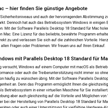
ac – hier finden Sie günstige Angebote
 Sicherheitsniveaus und auch der hervorragenden Abstimmung z
rkt. Dennoch hat auch das Betriebssystem Windows in einigen Be
n. Mit der Software Parallels Desktop 18 Standard für Mac holen
en Mac. Eine Lizenz für das beliebte, bewährte Programm erhalte
rekt zu und verlassen Sie sich auf die zahlreichen Vorteile. Hie
llen Fragen oder Problemen. Wir freuen uns auf Ihren Einkauf.
ndows mit Parallels Desktop 18 Standard für M
 versucht, Windows auf einem Computer mit macOS als Betriebs
formance oder auch die Treiberunterstützung nicht immer so ohne
on häufig zu wünschen übrig. Mit der Software Parallels Deskt
ngenheit an. Denn das Programm ermöglicht Ihnen die gleichzei
 Betriebssystem in einer virtuellen Maschine für Sie installiert
gebung aber auch gleichzeitig auf die Vorteile und Möglichen vo
er bei der Herstellung von Parallels Desktop 18 Standard für Mac 
räten oder auch einer Unterstützung für vielfältige Hardware-Kon