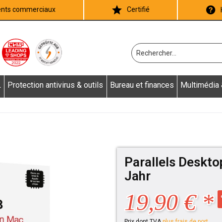
ients commerciaux
Certifié
L
Protection antivirus & outils
Bureau et finances
Multimédia
Parallels Deskto
Jahr
19,90 € *
Prix dont TVA
plus frais de port