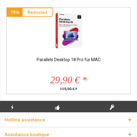
75%
Reduziert
Parallels Desktop 18 Pro für MAC
29,90 € *
119,90 € *
ENVOI
PREMIÈRE INSTALLATION
CLÉS DE LICENCE
Hotline assistance
ÉCLAIR
GRATUITE
RÉELLES
Assistance boutique