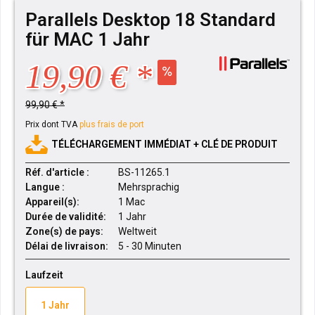
Parallels Desktop 18 Standard
für MAC 1 Jahr
19,90 € *
99,90 € *
Prix dont TVA
plus frais de port
TÉLÉCHARGEMENT IMMÉDIAT + CLÉ DE PRODUIT
Réf. d'article :
BS-11265.1
Langue :
Mehrsprachig
Appareil(s):
1 Mac
Durée de validité:
1 Jahr
Zone(s) de pays:
Weltweit
Délai de livraison:
5 - 30 Minuten
Laufzeit
1 Jahr