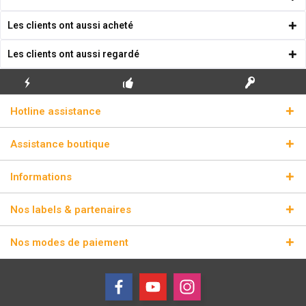
Les clients ont aussi acheté
Les clients ont aussi regardé
ENVOI
PREMIÈRE INSTALLATION
CLÉS DE LICENCE
Hotline assistance
ÉCLAIR
GRATUITE
RÉELLES
Assistance boutique
Informations
Nos labels & partenaires
Nos modes de paiement