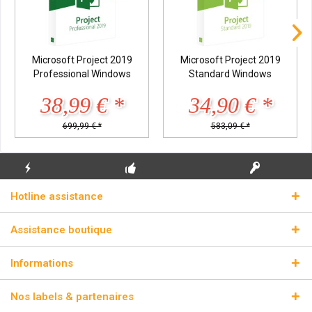
Microsoft Project 2019
Microsoft Project 2019
Professional Windows
Standard Windows
38,99 € *
34,90 € *
699,99 € *
583,09 € *
ENVOI
PREMIÈRE INSTALLATION
CLÉS DE LICENCE
Hotline assistance
ÉCLAIR
GRATUITE
RÉELLES
Assistance boutique
Informations
Nos labels & partenaires