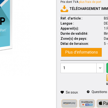
Prix dont TVA
plus frais de port
TÉLÉCHARGEMENT IMMÉ
Réf. d'article :
BS
Langue :
DE 
Appareil(s):
1 
Durée de validité:
Ill
Zone(s) de pays:
Da
Délai de livraison:
5 
Plus d'informations
Questions su
Se souv.