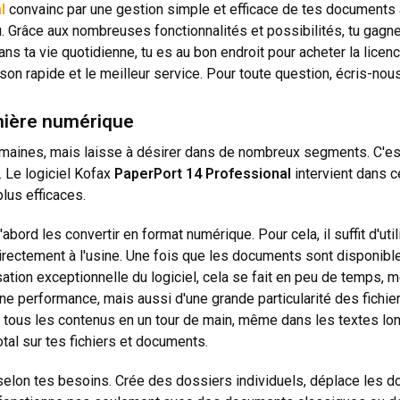
l
convainc par une gestion simple et efficace de tes documents a
u. Grâce aux nombreuses fonctionnalités et possibilités, tu gag
dans ta vie quotidienne, tu es au bon endroit pour acheter la lic
son rapide et le meilleur service. Pour toute question, écris-nou
nière numérique
ines, mais laisse à désirer dans de nombreux segments. C'est 
. Le logiciel Kofax
PaperPort 14 Professional
intervient dans c
lus efficaces.
bord les convertir en format numérique. Pour cela, il suffit d'ut
rectement à l'usine. Une fois que les documents sont disponibles
sation exceptionnelle du logiciel, cela se fait en peu de temp
ne performance, mais aussi d'une grande particularité des fichie
 tous les contenus en un tour de main, même dans les textes lon
tal sur tes fichiers et documents.
 selon tes besoins. Crée des dossiers individuels, déplace les d