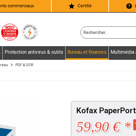
ients commerciaux
Certifié
L
Protection antivirus & outils
Bureau et finances
Multimédia
ureau
PDF & OCR
Kofax PaperPort
59,90 € *