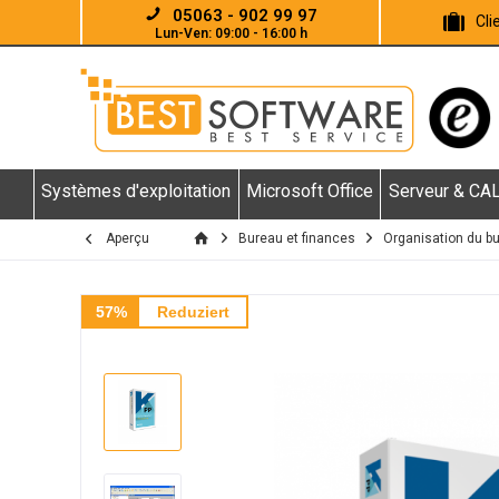
05063 - 902 99 97
Cl
Lun-Ven: 09:00 - 16:00 h
Systèmes d'exploitation
Microsoft Office
Serveur & CA
Aperçu
Bureau et finances
Organisation du b
57%
Reduziert