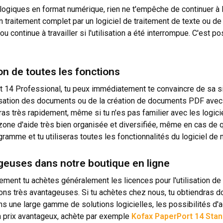
ogiques en format numérique, rien ne t'empêche de continuer à le
 traitement complet par un logiciel de traitement de texte ou de
continue à travailler si l'utilisation a été interrompue. C'est p
tion de toutes les fonctions
14 Professional, tu peux immédiatement te convaincre de sa simpl
sation des documents ou de la création de documents PDF avec po
uveras très rapidement, même si tu n'es pas familier avec les logi
one d'aide très bien organisée et diversifiée, même en cas de 
gramme et tu utiliseras toutes les fonctionnalités du logiciel de 
geuses dans notre boutique en ligne
ement tu achètes généralement les licences pour l'utilisation d
ons très avantageuses. Si tu achètes chez nous, tu obtiendras don
 une large gamme de solutions logicielles, les possibilités d'a
 prix avantageux, achète par exemple
Kofax PaperPort 14 Stan