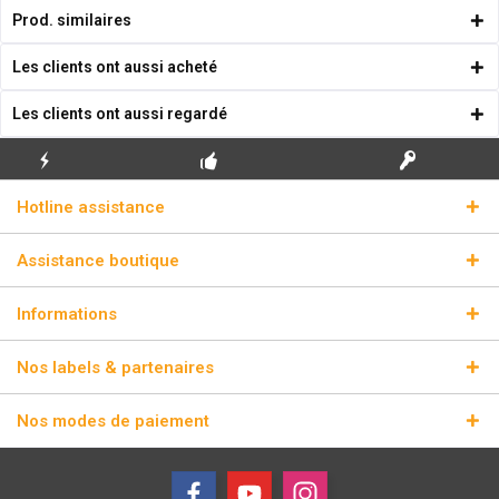
Prod. similaires
Les clients ont aussi acheté
Les clients ont aussi regardé
ENVOI
PREMIÈRE INSTALLATION
CLÉS DE LICENCE
Hotline assistance
ÉCLAIR
GRATUITE
RÉELLES
Assistance boutique
Informations
Nos labels & partenaires
Nos modes de paiement