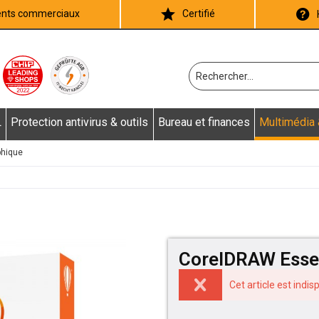
ients commerciaux
Certifié
L
Protection antivirus & outils
Bureau et finances
Multimédia
phique
CorelDRAW Essen
Cet article est indi