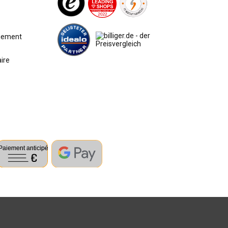
aiement
aire