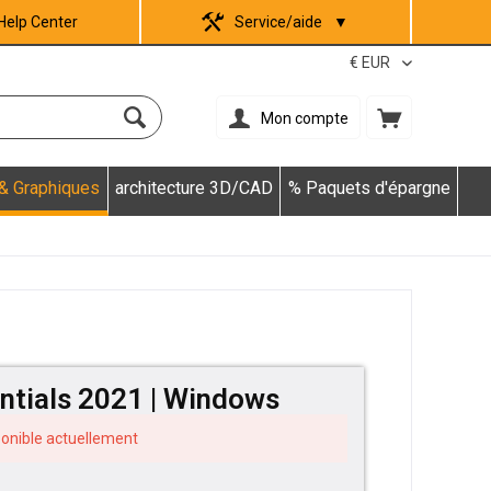
Help Center
Service/aide
▼
Mon compte
 & Graphiques
architecture 3D/CAD
% Paquets d'épargne
tials 2021 | Windows
sponible actuellement