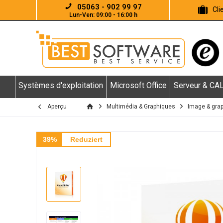
05063 - 902 99 97
Cl
Lun-Ven: 09:00 - 16:00 h
Systèmes d'exploitation
Microsoft Office
Serveur & CA
Aperçu
Multimédia & Graphiques
Image & gra
39%
Reduziert