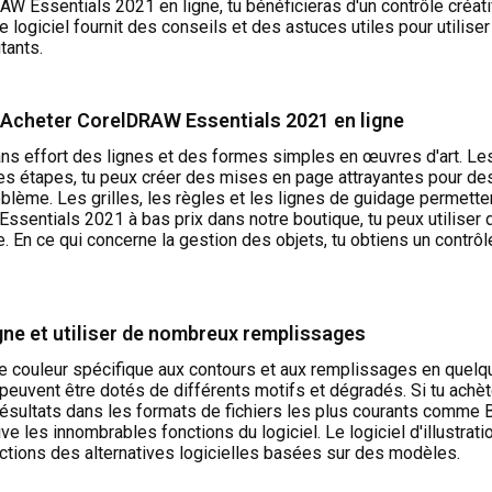
RAW Essentials 2021 en ligne, tu bénéficieras d'un contrôle créat
 logiciel fournit des conseils et des astuces utiles pour utilis
tants.
: Acheter CorelDRAW Essentials 2021 en ligne
 sans effort des lignes et des formes simples en œuvres d'art. L
es étapes, tu peux créer des mises en page attrayantes pour de
ème. Les grilles, les règles et les lignes de guidage permetten
Essentials 2021 à bas prix dans notre boutique, tu peux utilise
e. En ce qui concerne la gestion des objets, tu obtiens un contr
ne et utiliser de nombreux remplissages
ne couleur spécifique aux contours et aux remplissages en quelqu
uvent être dotés de différents motifs et dégradés. Si tu achètes 
s résultats dans les formats de fichiers les plus courants comm
ive les innombrables fonctions du logiciel. Le logiciel d'illustra
rictions des alternatives logicielles basées sur des modèles.