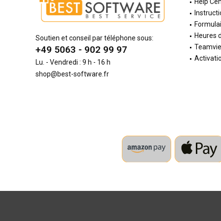
Help Cen
Instructi
Formulai
Heures d
Soutien et conseil par téléphone sous:
Teamvi
+49 5063 - 902 99 97
Activati
Lu. - Vendredi : 9 h - 16 h
shop@best-software.fr