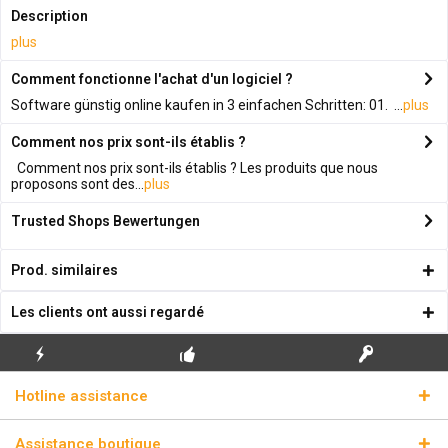
Description
plus
Comment fonctionne l'achat d'un logiciel ?
Software günstig online kaufen in 3 einfachen Schritten: 01. ...
plus
Comment nos prix sont-ils établis ?
Comment nos prix sont-ils établis ? Les produits que nous
proposons sont des...
plus
Trusted Shops Bewertungen
Prod. similaires
Les clients ont aussi regardé
ENVOI
PREMIÈRE INSTALLATION
CLÉS DE LICENCE
Hotline assistance
ÉCLAIR
GRATUITE
RÉELLES
Assistance boutique