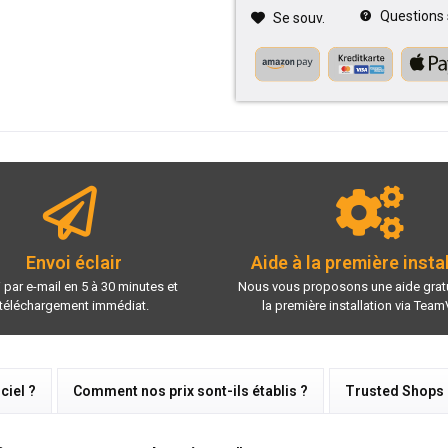
Questions su
Se souv.
Envoi éclair
Aide à la première insta
 par e-mail en 5 à 30 minutes et
Nous vous proposons une aide gratu
téléchargement immédiat.
la première installation via Team
ciel ?
Comment nos prix sont-ils établis ?
Trusted Shops