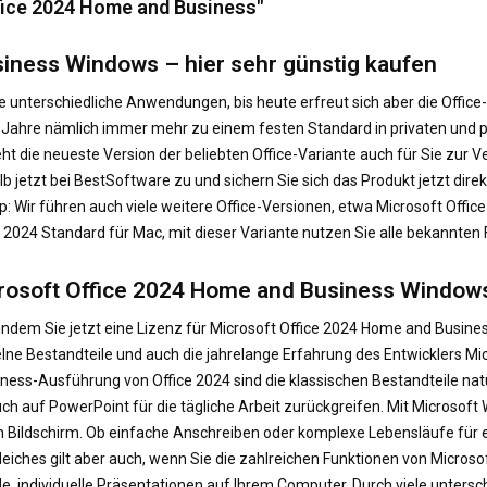
ffice 2024 Home and Business"
iness Windows – hier sehr günstig kaufen
le unterschiedliche Anwendungen, bis heute erfreut sich aber die Offi
er Jahre nämlich immer mehr zu einem festen Standard in privaten un
t die neueste Version der beliebten Office-Variante auch für Sie zur 
b jetzt bei BestSoftware zu und sichern Sie sich das Produkt jetzt dire
: Wir führen auch viele weitere Office-Versionen, etwa Microsoft Off
ice 2024 Standard für Mac, mit dieser Variante nutzen Sie alle bekannt
icrosoft Office 2024 Home and Business Window
ich, indem Sie jetzt eine Lizenz für Microsoft Office 2024 Home and Bu
elne Bestandteile und auch die jahrelange Erfahrung des Entwicklers M
ness-Ausführung von Office 2024 sind die klassischen Bestandteile natü
ch auf PowerPoint für die tägliche Arbeit zurückgreifen. Mit Microsoft 
ildschirm. Ob einfache Anschreiben oder komplexe Lebensläufe für e
 Gleiches gilt aber auch, wenn Sie die zahlreichen Funktionen von Micr
de, individuelle Präsentationen auf Ihrem Computer. Durch viele unter