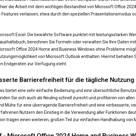
h hier die Arbeit mit dem wichtigen Bestandteil von Microsoft Office 2
e Features verlassen, etwa durch den speziellen Präsentationsmodus od
icrosoft Excel. Die bewährte Software punktet mit leistungsstarken Wer
aushaltsbuch, berechnen Sie Formeln oder verwalten Sie Ihre Daten mit 
Microsoft Office 2024 Home and Business Windows ohne Probleme möglic
ngsmöglichkeit von Microsoft Outlook enthalten. Hiermit behalten Sie 
len Endgeräten zur Verfügung steht.
serte Barrierefreiheit für die tägliche Nutzung
bietet eine sehr einfache Bedienung und eine übersichtliche Benutzero
en Sie sich auch als Neuling schnell zurecht und profitieren von allen
nd Mühe für eine überragende Barrierefreiheit und eine verbesserte, v
erfahrenen Nutzern den Einstieg in die Verwendung aller Funktionen deut
ion tragen einen weiteren, großen Teil zur einfachen Handhabung von 
rf - Microsoft Office 2024 Home and Business 