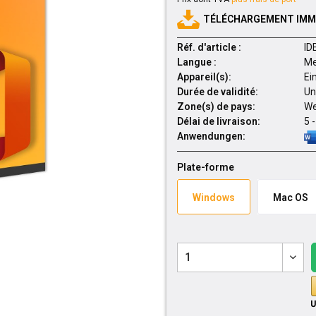
TÉLÉCHARGEMENT IMMÉ
Réf. d'article :
ID
Langue :
Me
Appareil(s):
Ei
Durée de validité:
Un
Zone(s) de pays:
We
Délai de livraison:
5 
Anwendungen:
Plate-forme
Windows
Mac OS