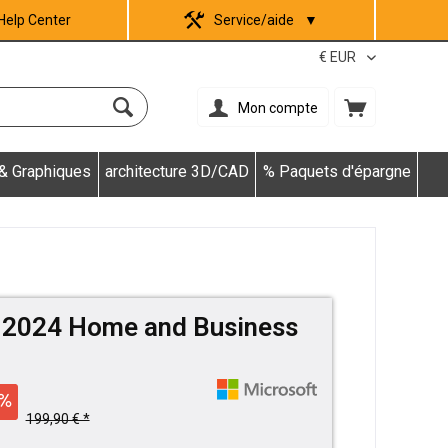
Help Center
Service/aide
▼
Mon compte
 & Graphiques
architecture 3D/CAD
% Paquets d'épargne
e 2024 Home and Business
199,90 € *