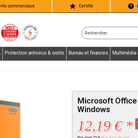
ients commerciaux
Certifié
L
Protection antivirus & outils
Bureau et finances
Multimédia
Microsoft Offic
Windows
12,19 € *
Prix dont TVA
plus frais de port