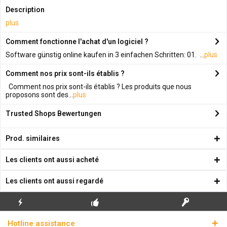
Description
plus
Comment fonctionne l'achat d'un logiciel ?
Software günstig online kaufen in 3 einfachen Schritten: 01. ...
plus
Comment nos prix sont-ils établis ?
Comment nos prix sont-ils établis ? Les produits que nous
proposons sont des...
plus
Trusted Shops Bewertungen
Prod. similaires
Les clients ont aussi acheté
Les clients ont aussi regardé
ENVOI
PREMIÈRE INSTALLATION
CLÉS DE LICENCE
Hotline assistance
ÉCLAIR
GRATUITE
RÉELLES