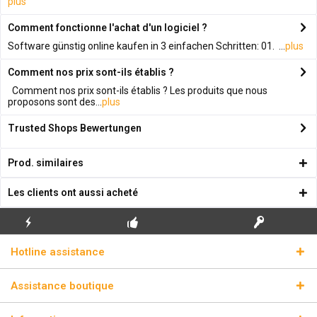
plus
Comment fonctionne l'achat d'un logiciel ?
Software günstig online kaufen in 3 einfachen Schritten: 01. ...
plus
Comment nos prix sont-ils établis ?
Comment nos prix sont-ils établis ? Les produits que nous
proposons sont des...
plus
Trusted Shops Bewertungen
Prod. similaires
Les clients ont aussi acheté
ENVOI
PREMIÈRE INSTALLATION
CLÉS DE LICENCE
Hotline assistance
ÉCLAIR
GRATUITE
RÉELLES
Assistance boutique