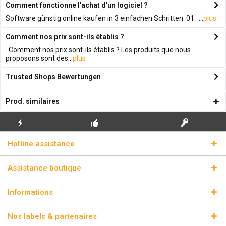
Comment fonctionne l'achat d'un logiciel ?
Software günstig online kaufen in 3 einfachen Schritten: 01. ...
plus
Comment nos prix sont-ils établis ?
Comment nos prix sont-ils établis ? Les produits que nous
proposons sont des...
plus
Trusted Shops Bewertungen
Prod. similaires
ENVOI
PREMIÈRE INSTALLATION
CLÉS DE LICENCE
Hotline assistance
ÉCLAIR
GRATUITE
RÉELLES
Assistance boutique
Informations
Nos labels & partenaires