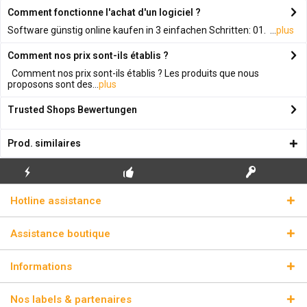
Comment fonctionne l'achat d'un logiciel ?
Software günstig online kaufen in 3 einfachen Schritten: 01. ...
plus
Comment nos prix sont-ils établis ?
Comment nos prix sont-ils établis ? Les produits que nous
proposons sont des...
plus
Trusted Shops Bewertungen
Prod. similaires
ENVOI
PREMIÈRE INSTALLATION
CLÉS DE LICENCE
Hotline assistance
ÉCLAIR
GRATUITE
RÉELLES
Assistance boutique
Informations
Nos labels & partenaires