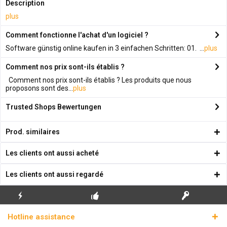
Description
plus
Comment fonctionne l'achat d'un logiciel ?
Software günstig online kaufen in 3 einfachen Schritten: 01. ...
plus
Comment nos prix sont-ils établis ?
Comment nos prix sont-ils établis ? Les produits que nous
proposons sont des...
plus
Trusted Shops Bewertungen
Prod. similaires
Les clients ont aussi acheté
Les clients ont aussi regardé
ENVOI
PREMIÈRE INSTALLATION
CLÉS DE LICENCE
Hotline assistance
ÉCLAIR
GRATUITE
RÉELLES