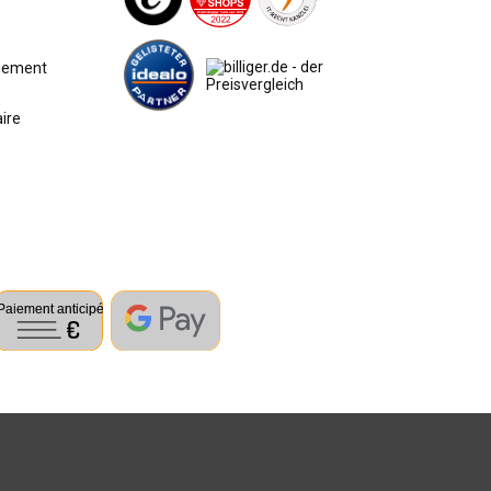
aiement
aire