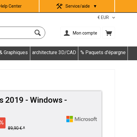
Help Center
Service/aide
▼
Mon compte
 & Graphiques
architecture 3D/CAD
% Paquets d'épargne
s 2019 - Windows -
89,90 € *