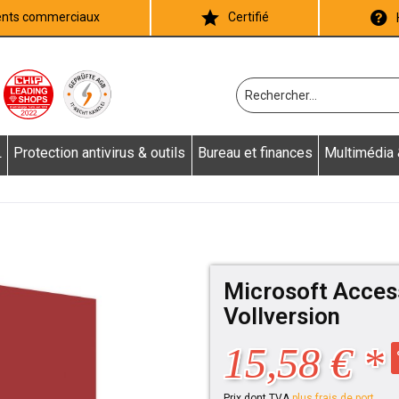
ients commerciaux
Certifié
L
Protection antivirus & outils
Bureau et finances
Multimédia
Microsoft Acces
Vollversion
15,58 € *
Prix dont TVA
plus frais de port