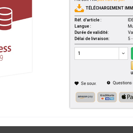
TÉLÉCHARGEMENT IMMÉ
Réf. d'article :
ID
Langue :
Mu
Durée de validité:
Va
Délai de livraison:
5 
Questions su
Se souv.