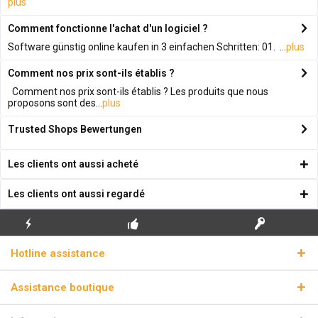
plus
Comment fonctionne l'achat d'un logiciel ?
Software günstig online kaufen in 3 einfachen Schritten: 01. ...
plus
Comment nos prix sont-ils établis ?
Comment nos prix sont-ils établis ? Les produits que nous
proposons sont des...
plus
Trusted Shops Bewertungen
Les clients ont aussi acheté
Les clients ont aussi regardé
ENVOI
PREMIÈRE INSTALLATION
CLÉS DE LICENCE
Hotline assistance
ÉCLAIR
GRATUITE
RÉELLES
Assistance boutique