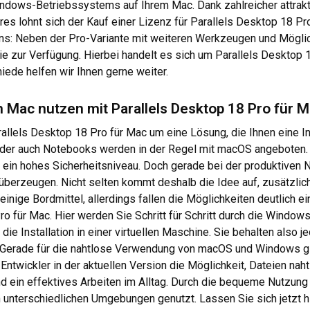
 Windows-Betriebssystems auf Ihrem Mac. Dank zahlreicher attrakti
s lohnt sich der Kauf einer Lizenz für Parallels Desktop 18 Pro 
igens: Neben der Pro-Variante mit weiteren Werkzeugen und Möglic
ie zur Verfügung. Hierbei handelt es sich um Parallels Desktop 
iede helfen wir Ihnen gerne weiter.
 Mac nutzen mit Parallels Desktop 18 Pro für 
rallels Desktop 18 Pro für Mac um eine Lösung, die Ihnen eine 
der auch Notebooks werden in der Regel mit macOS angeboten.
in hohes Sicherheitsniveau. Doch gerade bei der produktiven Nut
r überzeugen. Nicht selten kommt deshalb die Idee auf, zusätz
 einige Bordmittel, allerdings fallen die Möglichkeiten deutlich e
 für Mac. Hier werden Sie Schritt für Schritt durch die Windows-I
 die Installation in einer virtuellen Maschine. Sie behalten also j
 Gerade für die nahtlose Verwendung von macOS und Windows gle
 Entwickler in der aktuellen Version die Möglichkeit, Dateien 
und ein effektives Arbeiten im Alltag. Durch die bequeme Nutzun
in unterschiedlichen Umgebungen genutzt. Lassen Sie sich jetzt