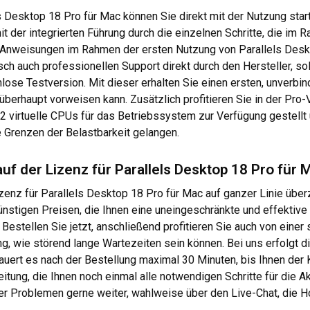
s Desktop 18 Pro für Mac können Sie direkt mit der Nutzung start
mit der integrierten Führung durch die einzelnen Schritte, die im
und Anweisungen im Rahmen der ersten Nutzung von Parallels Desk
sch auch professionellen Support direkt durch den Hersteller, 
ose Testversion. Mit dieser erhalten Sie einen ersten, unverbi
 überhaupt vorweisen kann. Zusätzlich profitieren Sie in der Pr
32 virtuelle CPUs für das Betriebssystem zur Verfügung gestell
e Grenzen der Belastbarkeit gelangen.
uf der Lizenz für Parallels Desktop 18 Pro für 
izenz für Parallels Desktop 18 Pro für Mac auf ganzer Linie über
nstigen Preisen, die Ihnen eine uneingeschränkte und effektiv
 Bestellen Sie jetzt, anschließend profitieren Sie auch von ein
ng, wie störend lange Wartezeiten sein können. Bei uns erfolgt d
uert es nach der Bestellung maximal 30 Minuten, bis Ihnen der K
eitung, die Ihnen noch einmal alle notwendigen Schritte für die
der Problemen gerne weiter, wahlweise über den Live-Chat, die Ho