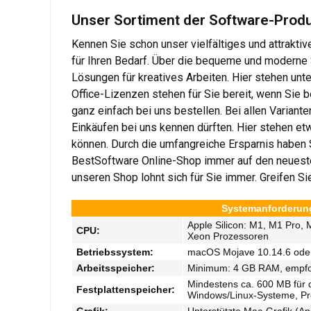
Unser Sortiment der Software-Produk
Kennen Sie schon unser vielfältiges und attrakt
für Ihren Bedarf. Über die bequeme und moderne S
Lösungen für kreatives Arbeiten. Hier stehen un
Office-Lizenzen stehen für Sie bereit, wenn Sie 
ganz einfach bei uns bestellen. Bei allen Variant
Einkäufen bei uns kennen dürften. Hier stehen et
können. Durch die umfangreiche Ersparnis haben S
BestSoftware Online-Shop immer auf den neuesten
unseren Shop lohnt sich für Sie immer. Greifen Sie
Systemanforderunge
Apple Silicon: M1, M1 Pro, M
CPU:
Xeon Prozessoren
Betriebssystem:
macOS Mojave 10.14.6 ode
Arbeitsspeicher:
Minimum: 4 GB RAM, empf
Mindestens ca. 600 MB für di
Festplattenspeicher:
Windows/Linux-Systeme, P
Grafik:
Unterstützte Mac-Grafik (Ap