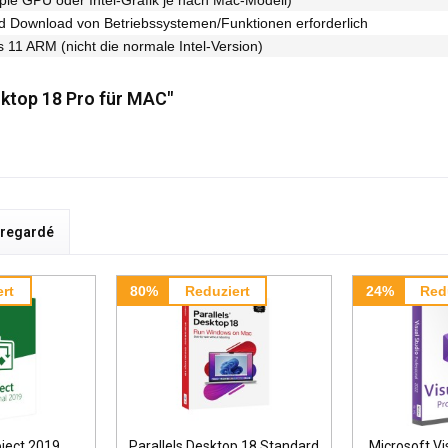
nd Download von Betriebssystemen/Funktionen erforderlich
11 ARM (nicht die normale Intel-Version)
sktop 18 Pro für MAC"
i regardé
rt
80%
Reduziert
24%
Red
oject 2019
Parallels Desktop 18 Standard
Microsoft Vi