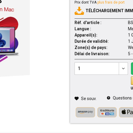
Prix dont TVA
plus frais de port
TÉLÉCHARGEMENT IMMÉ
Réf. d'article :
BS
Langue :
Me
Appareil(s):
1 
Durée de validité:
1 
Zone(s) de pays:
We
Délai de livraison:
5 
Questions su
Se souv.