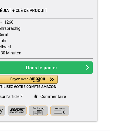
DIAT + CLÉ DE PRODUIT
-11266
hrsprachig
Gerät
Jahr
ltweit
- 30 Minuten
Dans le panier
r l'article ?
Commentaire