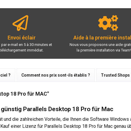
Envoi éclair
Aide à la première insta
 par e-mail en 5 à 30 minutes et
Nous vous proposons une aide gratu
téléchargement immédiat.
la première installation via Team
ciel ?
Comment nos prix sont-ils établis ?
Trusted Shops
sktop 18 Pro für MAC"
günstig Parallels Desktop 18 Pro für Mac
ät und die zahlreichen Vorteile, die Ihnen die Software Windo
 Kauf einer Lizenz für Parallels Desktop 18 Pro für Mac genau ü