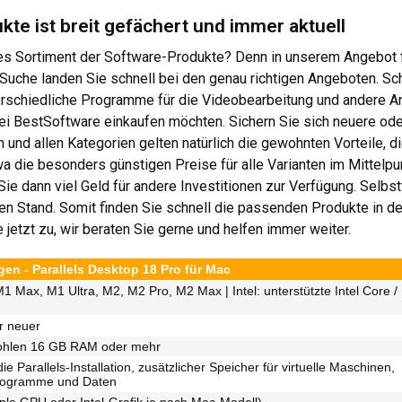
te ist breit gefächert und immer aktuell
ives Sortiment der Software-Produkte? Denn in unserem Angebot
uche landen Sie schnell bei den genau richtigen Angeboten. Sch
terschiedliche Programme für die Videobearbeitung und andere A
bei BestSoftware einkaufen möchten. Sichern Sie sich neuere od
en und allen Kategorien gelten natürlich die gewohnten Vorteile,
wa die besonders günstigen Preise für alle Varianten im Mittelpu
ie dann viel Geld für andere Investitionen zur Verfügung. Selbst
 Stand. Somit finden Sie schnell die passenden Produkte in den
 jetzt zu, wir beraten Sie gerne und helfen immer weiter.
n - Parallels Desktop 18 Pro für Mac
1 Max, M1 Ultra, M2, M2 Pro, M2 Max | Intel: unterstützte Intel Core /
r neuer
ohlen 16 GB RAM oder mehr
e Parallels-Installation, zusätzlicher Speicher für virtuelle Maschinen,
rogramme und Daten
ple GPU oder Intel-Grafik je nach Mac-Modell)