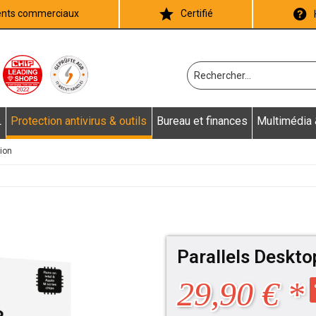
ients commerciaux
Certifié
L
Protection antivirus & outils
Bureau et finances
Multimédia
tion
Parallels Deskto
29,90 € *