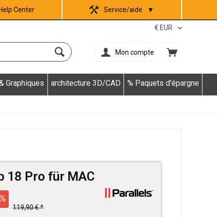
Help Center
Service/aide
▼
Mon compte
 & Graphiques
architecture 3D/CAD
% Paquets d'épargne
p 18 Pro für MAC
119,90 € *