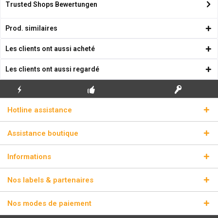
Trusted Shops Bewertungen
Prod. similaires
Les clients ont aussi acheté
Les clients ont aussi regardé
ENVOI
PREMIÈRE INSTALLATION
CLÉS DE LICENCE
Hotline assistance
ÉCLAIR
GRATUITE
RÉELLES
Assistance boutique
Informations
Nos labels & partenaires
Nos modes de paiement