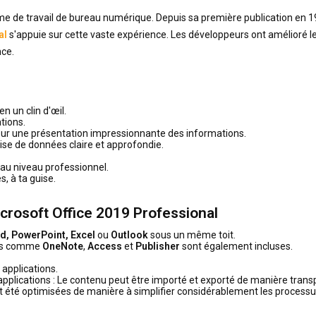
 de travail de bureau numérique. Depuis sa première publication en 1989
al
s'appuie sur cette vaste expérience. Les développeurs ont amélioré les
nce.
 un clin d'œil.
tions.
ur une présentation impressionnante des informations.
se de données claire et approfondie.
 au niveau professionnel.
, à ta guise.
icrosoft Office 2019 Professional
, PowerPoint, Excel
ou
Outlook
sous un même toit.
ises comme
OneNote
,
Access
et
Publisher
sont également incluses.
applications.
 applications : Le contenu peut être importé et exporté de manière trans
 ont été optimisées de manière à simplifier considérablement les processus