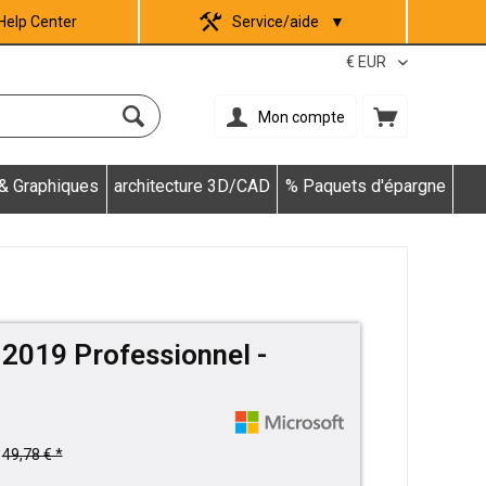
Help Center
Service/aide
▼
Mon compte
 & Graphiques
architecture 3D/CAD
% Paquets d'épargne
 2019 Professionnel -
49,78 € *