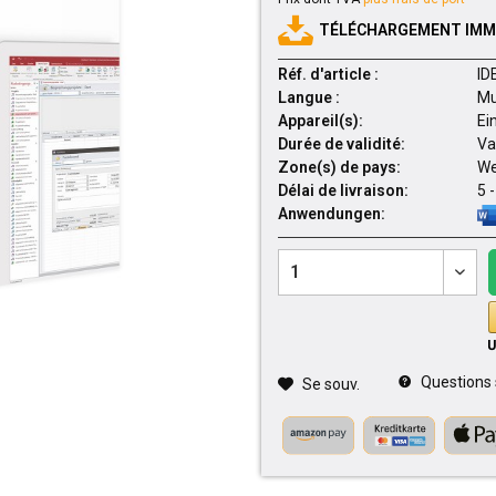
TÉLÉCHARGEMENT IMMÉ
Réf. d'article :
ID
Langue :
Mu
Appareil(s):
Ei
Durée de validité:
Va
Zone(s) de pays:
We
Délai de livraison:
5 
Anwendungen:
Questions su
Se souv.