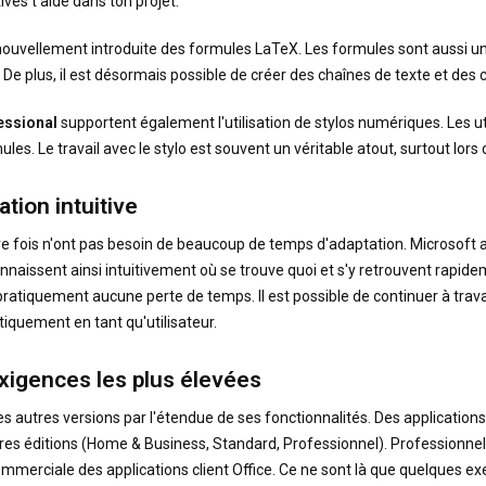
vés t'aide dans ton projet.
ouvellement introduite des formules LaTeX. Les formules sont aussi un 
 plus, il est désormais possible de créer des chaînes de texte et des co
essional
supportent également l'utilisation de stylos numériques. Les 
les. Le travail avec le stylo est souvent un véritable atout, surtout lor
tion intuitive
e fois n'ont pas besoin de beaucoup de temps d'adaptation. Microsoft
nnaissent ainsi intuitivement où se trouve quoi et s'y retrouvent rapidem
pratiquement aucune perte de temps. Il est possible de continuer à tra
quement en tant qu'utilisateur.
exigences les plus élevées
des autres versions par l'étendue de ses fonctionnalités. Des applicat
 autres éditions (Home & Business, Standard, Professionnel). Professionn
ommerciale des applications client Office. Ce ne sont là que quelques ex