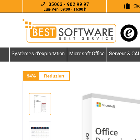
05063 - 902 99 97
Cl
Lun-Ven: 09:00 - 16:00 h
Systèmes d'exploitation
Microsoft Office
Serveur & CA
94%
Reduziert