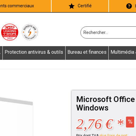
ients commerciaux
Certifié
L
Protection antivirus & outils
Bureau et finances
Multimédia
Microsoft Office
Windows
2,76 € *
Prix dont TVA
plus frais de port