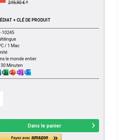
249,90 € *
DIAT + CLÉ DE PRODUIT
-10245
ltilingue
PC / 1 Mac
imité
ns le monde entier
- 30 Minuten
Dans le panier