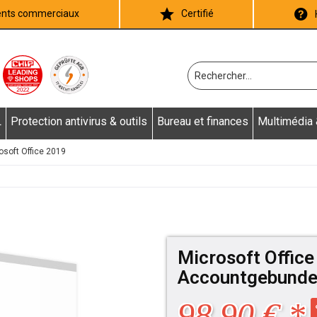
ients commerciaux
Certifié
L
Protection antivirus & outils
Bureau et finances
Multimédia
osoft Office 2019
Microsoft Office
Accountgebunde
98,90 € *