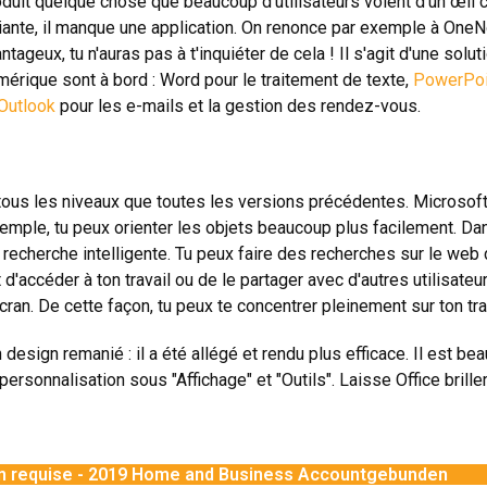
oduit quelque chose que beaucoup d'utilisateurs voient d'un œil cr
iante, il manque une application. On renonce par exemple à One
geux, tu n'auras pas à t'inquiéter de cela ! Il s'agit d'une solu
umérique sont à bord : Word pour le traitement de texte,
PowerPoi
Outlook
pour les e-mails et la gestion des rendez-vous.
 tous les niveaux que toutes les versions précédentes. Microsof
xemple, tu peux orienter les objets beaucoup plus facilement. Da
recherche intelligente. Tu peux faire des recherches sur le web 
d'accéder à ton travail ou de le partager avec d'autres utilisate
ran. De cette façon, tu peux te concentrer pleinement sur ton trav
esign remanié : il a été allégé et rendu plus efficace. Il est bea
personnalisation sous "Affichage" et "Outils". Laisse Office brille
on requise - 2019 Home and Business Accountgebunden