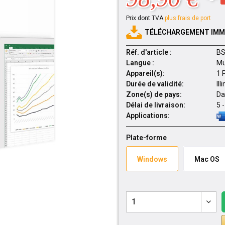
Prix dont TVA
plus frais de port
TÉLÉCHARGEMENT IMMÉ
Réf. d'article :
BS
Langue :
Mu
Appareil(s):
1 
Durée de validité:
Ill
Zone(s) de pays:
Da
Délai de livraison:
5 
Applications:
Plate-forme
Windows
Mac OS