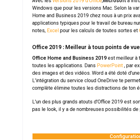
Avec les
versions 2019 d'Office
,
Microsoft
a intr
Windows que pour les versions Mac. Selon la var
Home and Business 2019 chez nous à un prix avanta
applications typiques pour le travail de bureau n
notes,
Excel
pour les calculs de toutes sortes et
Office 2019 : Meilleur à tous points de vue
Office Home and Business 2019
est meilleur à
toutes les applications. Dans
PowerPoint
, par e
des images et des vidéos. Word a été doté d'une 
L'intégration du service cloud OneDrive te permet 
complète élimine toutes les distractions de ton éc
L'un des plus grands atouts d'Office 2019 est son d
pas le look, il y a de nombreuses possibilités de 
Configurati