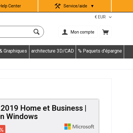
Help Center
Service/aide
▼
Mon compte
 & Graphiques
architecture 3D/CAD
% Paquets d'épargne
 2019 Home et Business |
n Windows