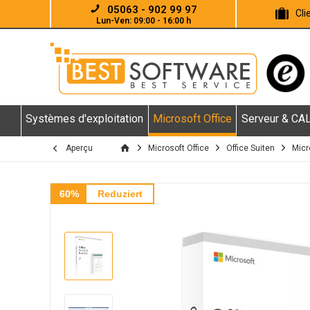
05063 - 902 99 97
Cl
Lun-Ven: 09:00 - 16:00 h
Systèmes d'exploitation
Microsoft Office
Serveur & CA
Aperçu
Microsoft Office
Office Suiten
Micr
60%
Reduziert