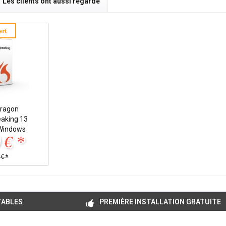
Les clients ont aussi regardé
rt
ragon
eaking 13
Windows
 € *
€ *
TABLES
PREMIÈRE INSTALLATION GRATUITE