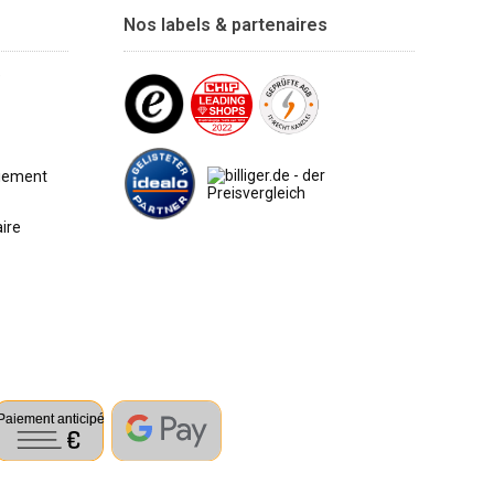
Nos labels & partenaires
e
aiement
aire