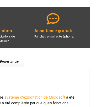
llation
Assistance gratuite
ite lors de
Par chat, e-mail et téléphone.
Viewer.
 Bewertungen
bre
système d'exploitation de Microsoft
a été
le a été complétée par quelques fonctions