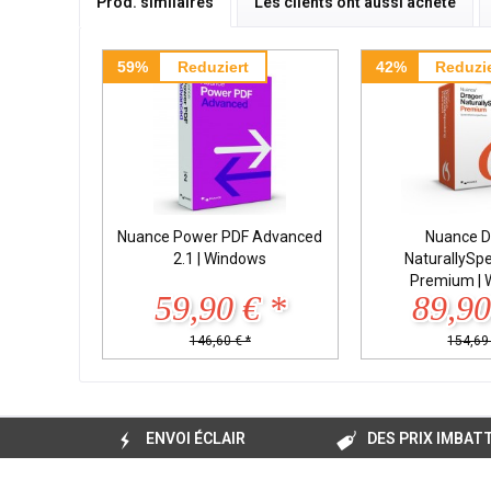
Prod. similaires
Les clients ont aussi acheté
59%
Reduziert
42%
Reduzie
Nuance Power PDF Advanced
Nuance D
2.1 | Windows
NaturallySp
Premium | 
59,90 € *
89,90
146,60 € *
154,69 
ENVOI ÉCLAIR
DES PRIX IMBAT