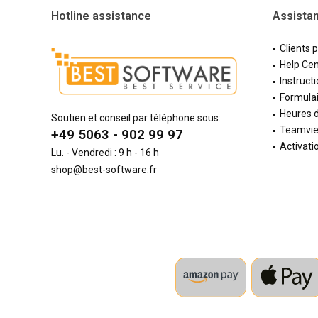
Hotline assistance
Assista
Clients 
Help Cen
Instructi
Formulai
Heures d
Soutien et conseil par téléphone sous:
Teamvi
+49 5063 - 902 99 97
Activati
Lu. - Vendredi : 9 h - 16 h
shop@best-software.fr