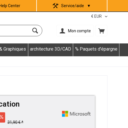
Help Center
Service/aide
▼
Mon compte
 & Graphiques
architecture 3D/CAD
% Paquets d'épargne
cation
31,90 € *