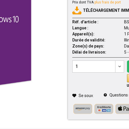
Prix dont TVA
plus frais de port
TÉLÉCHARGEMENT IMMÉ
Réf. d'article :
BS
Langue :
Mu
Appareil(s):
1 
Durée de validité:
Ill
Zone(s) de pays:
Da
Délai de livraison:
5 
Questions su
Se souv.