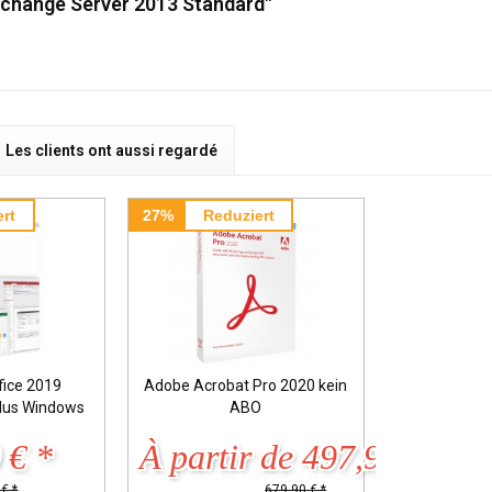
xchange Server 2013 Standard"
Les clients ont aussi regardé
rt
27%
Reduziert
fice 2019
Adobe Acrobat Pro 2020 kein
Plus Windows
ABO
 € *
À partir de 497,90 € *
€ *
679,90 € *