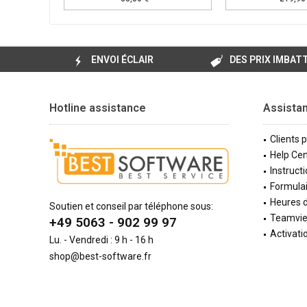
ENVOI ÉCLAIR
DES PRIX IMBAT
Hotline assistance
Assista
Clients 
Help Cen
Instructi
Formulai
Heures d
Soutien et conseil par téléphone sous:
Teamvi
+49 5063 - 902 99 97
Activati
Lu. - Vendredi : 9 h - 16 h
shop@best-software.fr