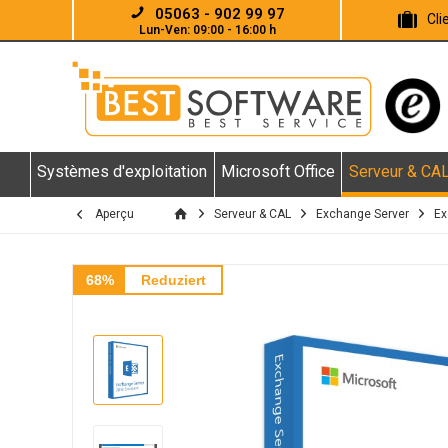
05063 - 902 99 97
Cl
Lun-Ven: 09:00 - 16:00 h
Systèmes d'exploitation
Microsoft Office
Serveur & CA
Aperçu
Serveur & CAL
Exchange Server
Ex
68%
Reduziert