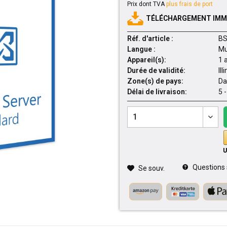
Prix dont TVA
plus frais de port
TÉLÉCHARGEMENT IMMÉ
Réf. d'article :
BS
Langue :
Mu
Appareil(s):
1 
Durée de validité:
Ill
Zone(s) de pays:
Da
Délai de livraison:
5 
Questions su
Se souv.