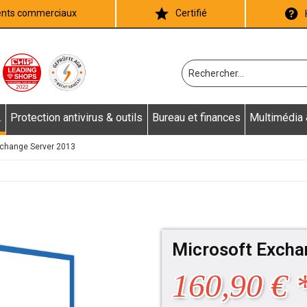
ients commerciaux
Certifié
L
Protection antivirus & outils
Bureau et finances
Multimédia
change Server 2013
Microsoft Excha
160,90 € 