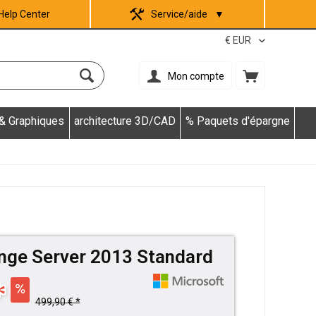
Help Center
Service/aide
▼
Mon compte
 & Graphiques
architecture 3D/CAD
% Paquets d'épargne
nge Server 2013 Standard
*
499,90 € *