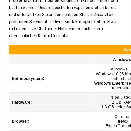
Probleme auftreten, bieten wir unseren Kunden immer den
besten Service. Unsere geschulten Experten stehen bereit
und unterstützen Sie an den richtigen Stellen. Zusätzlich
profitieren Sie von attraktiven Kontaktmöglichkeiten, etwa
mit einem Live-Chat, einer Hotline oder auch einem
übersichtlichen Kontaktformular.
Sys
Windows
Windows 1
Windows 10 (S-Mo
Betriebssystem:
unterstützt
Windows Enterprise 
unterstütz
1 GHz CP
Hardware:
2 GB RA
1,3 GB freier S
Chrome
Browser:
Firefox
Edge (Chrom