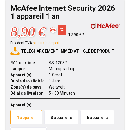
McAfee Internet Security 2026
1 appareil 1 an
8,90 € *
17,90 € *
Prix dont TVA
plus frais de port
TÉLÉCHARGEMENT IMMÉDIAT + CLÉ DE PRODUIT
Réf. d'article :
BS-12087
Langue :
Mehrsprachig
Appareil(s):
1 Gerät
Durée de validité:
1 Jahr
Zone(s) de pays:
Weltweit
Délai de livraison:
5 - 30 Minuten
Appareil(s)
1 appareil
3 appareils
5 appareils