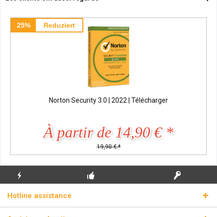
25%
Reduziert
Norton Security 3.0 | 2022 | Télécharger
À partir de 14,90 € *
19,90 € *
ENVOI
PREMIÈRE INSTALLATION
CLÉS DE LICENCE
Hotline assistance
ÉCLAIR
GRATUITE
RÉELLES