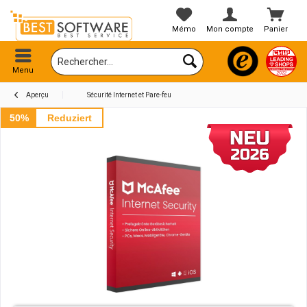
Mémo
Mon compte
Panier
Menu
Aperçu
Sécurité Internet et Pare-feu
50%
Reduziert