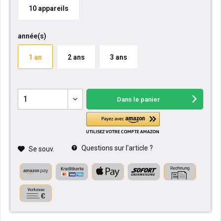
10 appareils
année(s)
1 an
2 ans
3 ans
Dans le panier
Questions sur l'article ?
Se souv.